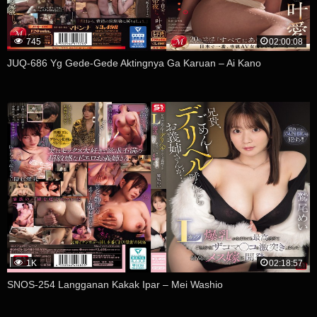
745
02:00:08
JUQ-686 Yg Gede-Gede Aktingnya Ga Karuan – Ai Kano
1K
02:18:57
SNOS-254 Langganan Kakak Ipar – Mei Washio