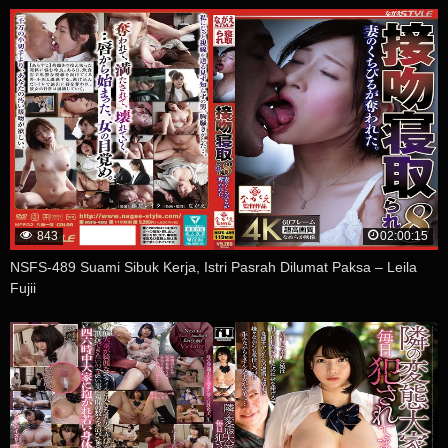
843
02:00:15
NSFS-489 Suami Sibuk Kerja, Istri Pasrah Dilumat Paksa – Leila
Fujii