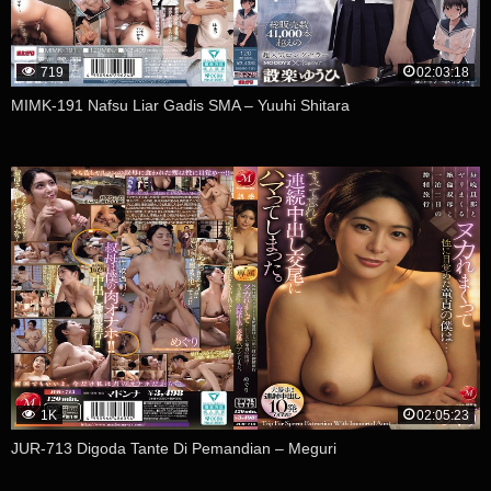
719
02:03:18
MIMK-191 Nafsu Liar Gadis SMA – Yuuhi Shitara
1K
02:05:23
JUR-713 Digoda Tante Di Pemandian – Meguri