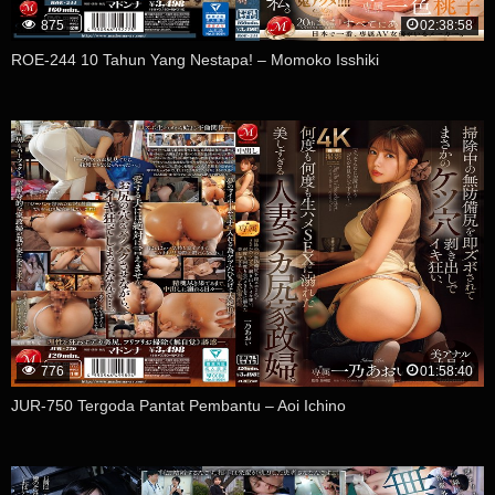
875
02:38:58
ROE-244 10 Tahun Yang Nestapa! – Momoko Isshiki
776
01:58:40
JUR-750 Tergoda Pantat Pembantu – Aoi Ichino