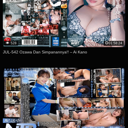
528
01:58:24
JUL-542 Ozawa Dan Simpanannya!! – Ai Kano