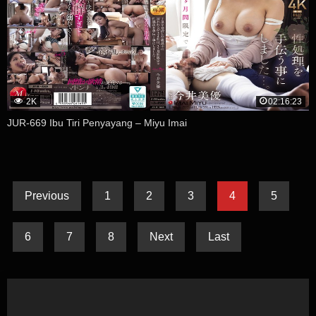
2K
02:16:23
JUR-669 Ibu Tiri Penyayang – Miyu Imai
Previous
1
2
3
4
5
6
7
8
Next
Last