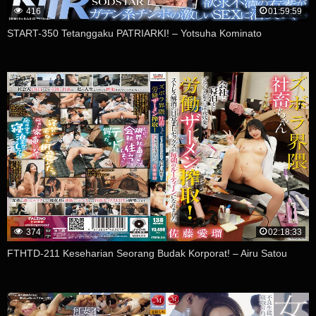
416
01:59:59
START-350 Tetanggaku PATRIARKI! – Yotsuha Kominato
374
02:18:33
FTHTD-211 Keseharian Seorang Budak Korporat! – Airu Satou