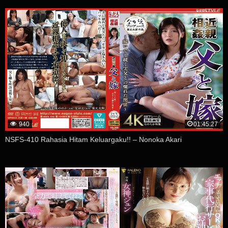
940
01:45:27
NSFS-410 Rahasia Hitam Keluargaku!! – Nonoka Akari