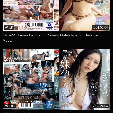
1K
01:56:04
FNS-224 Pesan Pembantu Rumah, Malah Ngentot Basah – Jun
Megami
689
02:24:04