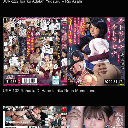
JUR-112 Iparku Adalah Yudzuru – Rio Asahi
633
02:31:17
URE-132 Rahasia Di Hape Istriku Rena Momozono