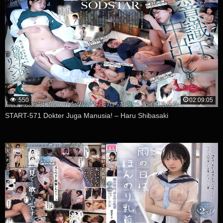
550
02:09:05
START-571 Dokter Juga Manusia! – Haru Shibasaki