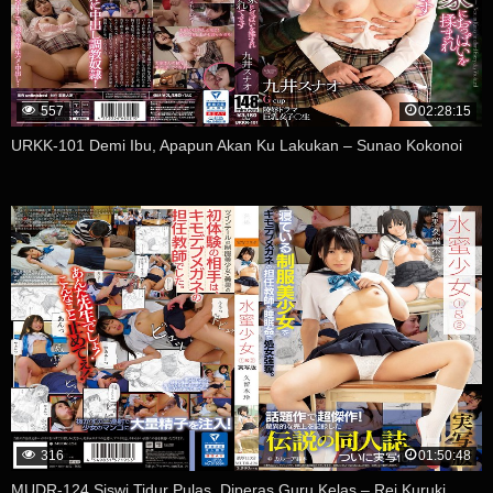
557
02:28:15
URKK-101 Demi Ibu, Apapun Akan Ku Lakukan – Sunao Kokonoi
316
01:50:48
MUDR-124 Siswi Tidur Pulas, Diperas Guru Kelas – Rei Kuruki