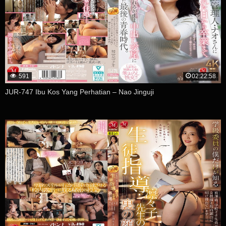
591
02:22:58
JUR-747 Ibu Kos Yang Perhatian – Nao Jinguji