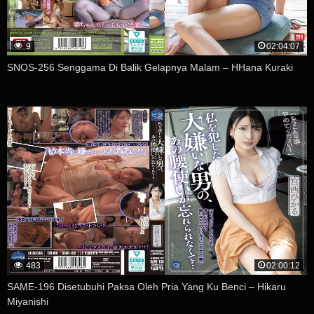
9
02:04:07
SNOS-256 Senggama Di Balik Gelapnya Malam – HHana Kuraki
483
02:00:12
SAME-196 Disetubuhi Paksa Oleh Pria Yang Ku Benci – Hikaru
Miyanishi