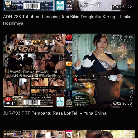
20
01:58:22
ADN-783 Tubuhmu Langsing Tapi Bikin Dengkulku Kering – Ichika
Hoshimiya
14
02:30:56
JUR-793 PRT Pembantu Rasa LonTe!! – Yuna Shiina