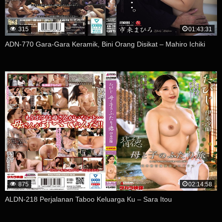
315
01:43:31
ADN-770 Gara-Gara Keramik, Bini Orang Disikat – Mahiro Ichiki
875
02:14:58
ALDN-218 Perjalanan Taboo Keluarga Ku – Sara Itou