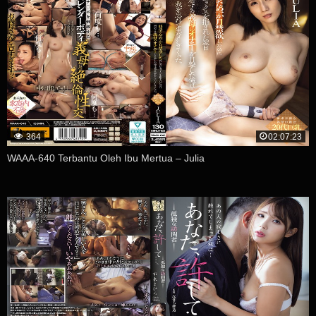
364
02:07:23
WAAA-640 Terbantu Oleh Ibu Mertua – Julia