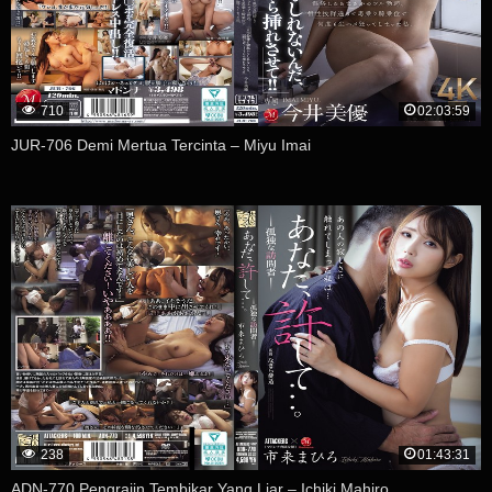
710
02:03:59
JUR-706 Demi Mertua Tercinta – Miyu Imai
238
01:43:31
ADN-770 Pengrajin Tembikar Yang Liar – Ichiki Mahiro