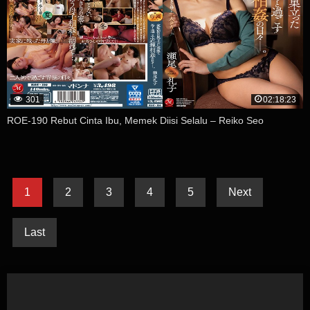
301
02:18:23
ROE-190 Rebut Cinta Ibu, Memek Diisi Selalu – Reiko Seo
1
2
3
4
5
Next
Last