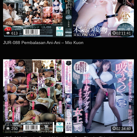
613
02:11:41
JUR-088 Pembalasan Ani-Ani – Mio Kuon
250
02:34:40