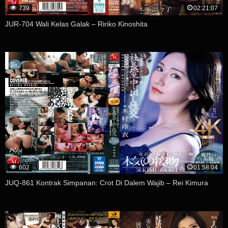
739
02:21:07
JUR-704 Wali Kelas Galak – Ririko Kinoshita
602
01:58:04
JUQ-861 Kontrak Simpanan: Crot Di Dalem Wajib – Rei Kimura