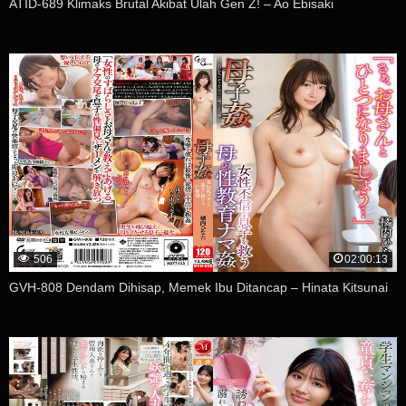
ATID-689 Klimaks Brutal Akibat Ulah Gen Z! – Ao Ebisaki
506
02:00:13
GVH-808 Dendam Dihisap, Memek Ibu Ditancap – Hinata Kitsunai