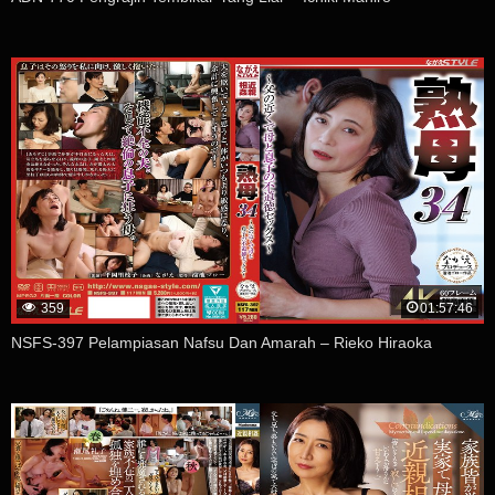
359
01:57:46
NSFS-397 Pelampiasan Nafsu Dan Amarah – Rieko Hiraoka